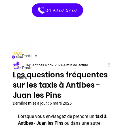
04 93 67 67 67
All Posts
Taxi Antibes
4 nov. 2024
4 min de lecture
All Posts
Les questions fréquentes
News
sur les taxis à Antibes -
Juan les Pins
Dernière mise à jour :
6 mars 2025
Lorsque vous envisagez de prendre un 
taxi à 
Antibes
 - 
Juan les Pins 
ou dans une autre 