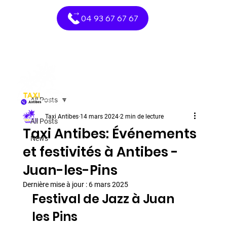
04 93 67 67 67
All Posts
Taxi Antibes
14 mars 2024
2 min de lecture
All Posts
Taxi Antibes: Événements
News
et festivités à Antibes -
Juan-les-Pins
Dernière mise à jour :
6 mars 2025
Festival de Jazz à Juan 
les Pins