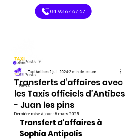
04 93 67 67 67
All Posts
Taxi Antibes
2 juil. 2024
2 min de lecture
All Posts
Transferts d’affaires avec
News
les Taxis officiels d’Antibes
- Juan les pins
Dernière mise à jour :
6 mars 2025
Transfert d'affaires à 
Sophia Antipolis